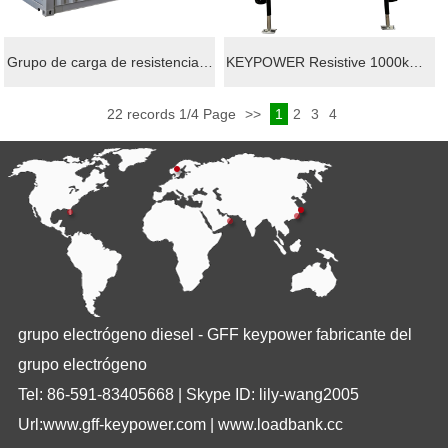
Feria
Mercado
Grupo de carga de resistencia para el ensayo del generador keypower 2400kw
KEYPOWER Resistive 1000kw load bank for Generator Testing Trailer rental
Proyectos
Grupo de carga de resistencia para el ensayo del generador keypower 2400kw
KEYPOWER Resistive 1000kw load bank for Generator Testing Trailer rental
22 records 1/4 Page
>>
1
2
3
4
Contacto
Contacto
Mercado
Descargar
grupo electrógeno diesel - GFF keypower fabricante del
grupo electrógeno
Tel: 86-591-83405668 | Skype ID: lily-wang2005
Url:www.gff-keypower.com | www.loadbank.cc