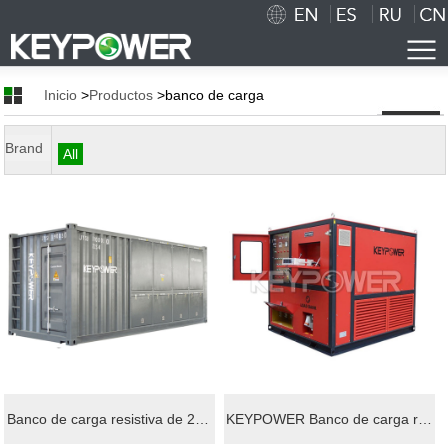
Inicio
>
Productos
>banco de carga
Brand
Inicio
All
Nosotros
Breve Introducción
Cultura Corporativa
Honor
Tecnología
Taller Show
Banco de carga resistiva de 2000 kW con probador de generador para pruebas de generador
KEYPOWER Banco de carga resistente de 800kw para pruebas de generador
Cooperación