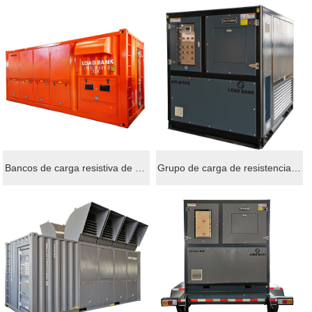
Banco de carga resistiva de 2000 kW con probador de generador para pruebas de generador
KEYPOWER Banco de carga resistente de 800kw para pruebas de generador
Productos
Generador-50Hz
Generador-60HZ
Aire Generador Set
banco de carga
Bancos de carga resistiva de 4000 kW para pruebas de generadores
Grupo de carga de resistencia de 500 kW para el ensayo del generador keypower
Partes
Bancos de carga resistiva de 4000 kW para pruebas de generadores
Grupo de carga de resistencia de 500 kW para el ensayo del generador keypower
Paralelo Dispositivo
Cambio Automático
Noticias
Empresa