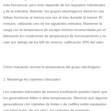
Feria
más frecuencia, pero todo depende de los requisitos individuales
y de la industria. Además, los grupos electrógenos diésel en uso
Mercado
deben funcionar al menos una vez al mes durante al menos 30
minutos, utilizando uno de los siguientes métodos: Mantener la
Proyectos
carga con la temperatura de escape mínima recomendada por el
Contacto
fabricante en condiciones de temperatura de funcionamiento y no
caer por debajo de los kW de reserva. calificación 30% del valor.
Contacto
Mercado
Descargar
Cómo mantener normal la temperatura del grupo electrógeno:
1. Mantenga los cojinetes lubricados
Los cojinetes lubricados de manera insuficiente pueden hacer que
los generadores fallen a altas temperaturas. Mientras que algunos
generadores con cojinetes de bolas o de rodillos están equipados
con lubricación "de por vida", los cojinetes de manguito