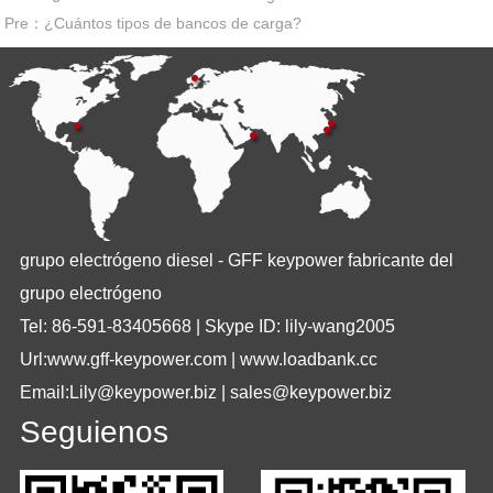
Pre：¿Cuántos tipos de bancos de carga?
grupo electrógeno diesel - GFF keypower fabricante del
grupo electrógeno
Tel: 86-591-83405668 | Skype ID: lily-wang2005
Url:www.gff-keypower.com | www.loadbank.cc
Email:Lily@keypower.biz | sales@keypower.biz
Seguienos